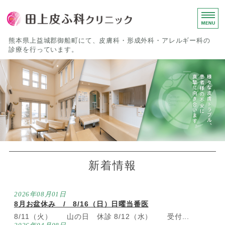
田上皮ふ科
熊本県上益城郡御船町にて、皮膚科・形成外科・アレルギー科の
診療を行っています。
ホーム
診療について
院長挨拶
医院概要
院内紹介
新着情報
2026年08月01日
8月お盆休み / 8/16（日）日曜当番医
8/11（火） 山の日 休診 8/12（水） 受付...