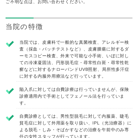
ご不明な点は、お問い合わせください。
当院の特徴
当院では、皮膚科で一般的な真菌検査、アレルギー検
査（採血・パッチテストなど）、皮膚腫瘍に対するダ
ーモスコピー検査、外来で可能な小手術、いぼに対し
ての冷凍凝固法、円形脱毛症・尋常性白斑・尋常性乾
癬などに対するナローバンドUVB照射、局所性多汗症
に対する内服外用療法など行っています。
陥入爪に対しては自費診療は行っていませんが、保険
診療適用内で手術としてフェノール法を行っていま
す。
自費診療としては、男性型脱毛に対して内服薬、睫毛
貧毛症に対して外用薬を取り扱い、IPL（光治療器）に
よる脱毛・しみ・そばかすなどの治療を午前中のみ専
任の女性スタッフが行っています。