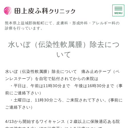
田上皮ふ科
熊本県上益城郡御船町にて、皮膚科・形成外科・アレルギー科の
診療を行っています。
ホーム
水いぼ（伝染性軟属腫）除去につ
いて
診療について
院長挨拶
水いぼ（伝染性軟属腫）除去について 痛み止めテープ（ペ
医院概要
ンレステープ）を自宅で貼付されてからの来院は
・平日は、午前は11時30分まで 午後は16時30分まで（事
院内紹介
前にご連絡下さい）
・土曜日は、11時30分ごろ、ご来院されて下さい。(事前に
ご連絡下さい）
4/13から開始するワイキャンス（２歳以上に保険適応ある院