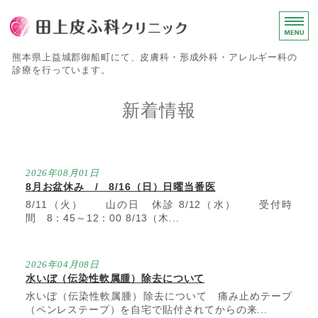
田上皮ふ科
熊本県上益城郡御船町にて、皮膚科・形成外科・アレルギー科の
診療を行っています。
ホーム
新着情報
診療について
院長挨拶
2026年08月01日
8月お盆休み / 8/16（日）日曜当番医
医院概要
8/11（火） 山の日 休診 8/12（水） 受付時
間 8：45～12：00 8/13（木...
院内紹介
2026年04月08日
水いぼ（伝染性軟属腫）除去について
水いぼ（伝染性軟属腫）除去について 痛み止めテープ
（ペンレステープ）を自宅で貼付されてからの来...