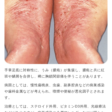
手掌足底に対称性に、うみ（膿疱）が集簇し、膿疱と共に紅
班や鱗屑を合併し、稀に胸鎖関節痛を伴うことがあります。
病因としては、慢性扁桃炎、虫歯、副鼻腔炎などの病巣感染
や歯科金属などが考えられ、喫煙や便秘が悪化因子とされま
す。
治療としては、ステロイド外用、ビタミンD3外用、光線療法