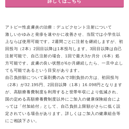
詳しくはこちら
アトピー性皮膚炎の治療：デュピクセント注射について
激しいかゆみと発疹を速やかに改善させ、当院では小学生以
上ならば使用可能です。2週間ごとに注射を継続しますが、初
回投与（2本）2回目以降は1本投与します。3回目以降は自己
注射可能で、自己注射の場合、1回で最大3か月分（6本）処
方可能です。皮膚の良い状態が6か月継続したら、一旦中止し
ても可能であるという目安があります。
自己負担額について薬剤費のみで3割負担の方は、初回投与
（2本）が32.195円、2回目以降（1本）16.098円となります
が、高額療養費制度を利用すると世帯年収により低減され、
国の定める高額療養費制度以外にご加入の健康保険組合によ
っては「付加給付」として、自己負担上限額がさらに低く設
定されている場合があります。詳しくはご加入の健康組合等
にご相談下さい。