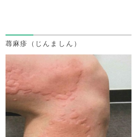
蕁麻疹（じんましん）