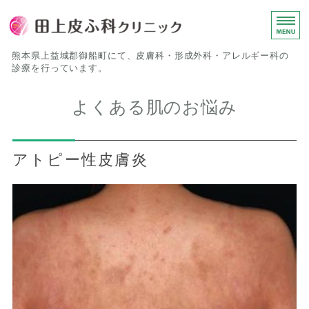
田上皮ふ科
熊本県上益城郡御船町にて、皮膚科・形成外科・アレルギー科の
診療を行っています。
ホーム
よくある肌のお悩み
診療について
アトピー性皮膚炎
院長挨拶
医院概要
院内紹介